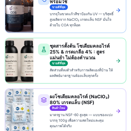
พร้อมใช้
ขายดีที่สุด
บรรจุในขวดแก้วสีชาป้องกัน UV — บริสุทธิ์
สูงผลิตจาก NaClO₂ เกรดแล็บ NSF มั่นใจ
ด้วยใบ COA ทุกล็อต
ชุดสารตั้งต้น โซเดียมคลอไรต์
25% & กรดเกลือ 4% : สูตร
แม่นยำ ไม่ต้องคำนวณ
ขายดีที่สุด
สัดส่วนที่ลงตัวสำหรับการผลิตเองที่บ้าน ให้
ผลลัพธ์มาตรฐานห้องแล็บทุกครั้ง
ผงโซเดียมคลอไรต์ (NaClO₂)
80% เกรดแล็บ (NSF)
สินค้าใหม่
มาตรฐาน NSF-60 สูงสุด — แบบซองแบ่ง
บรรจุ 100g เพื่อความสดใหม่และคุม
คุณภาพได้จริง